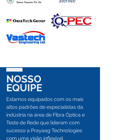
NOSSO
EQUIPE
Estamos equipados com os mais
altos padrões de especialistas da
indústria na área de Fibra Óptica e
Teste de Rede que lideram com
sucesso a Prayaag Technologies
com uma visão inflexível