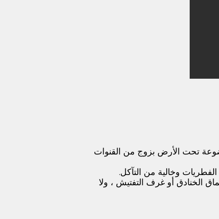
يوم المنفصلة المستخدمة في عمليات نفخ كبلات الألياف الضوئية قناة OFC الموضوعة تحت الأرض بزوج من القنوات
الفطريات وخالية من التآكل.
اق الخنادق أو غرف التفتيش ، ولا