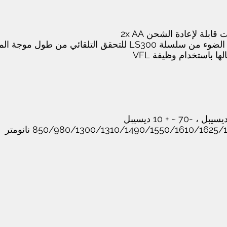
من طول موجة المصدر وتشغيل اختبار ثنائي
ا باستخدام وظيفة VFL
© حقوق النشر 2020 - براياج للتقنيات