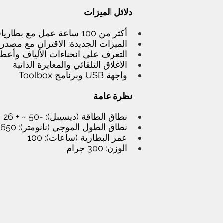
دلائل الميزات
أكثر من 100 ساعة عمل مع بطاريات قابلة لإعادة الشحن 2x AA
الميزات الجديدة: الاقتران مع مصدر الضوء من سلسلة LS300 للتحقق التلقائي 
التعرف على انحناءات الألياف وأعطاله
الاغلاق التلقائي والمعايرة الذاتية
واجهة USB وبرنامج Toolbox
نظرة عامة
نطاق الطاقة (ديسيبل): -50 ~ + 26 ديسيبل ، -70 ~ + 10 ديسيبل
نطاق الطول الموجي (نانومتر): 850/980/1300/1310/1490/1550/1610/1625/1650 نانومتر
عمر البطارية (ساعات): 100
الوزن: 300 جرام