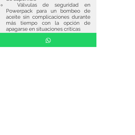
Válvulas de seguridad en
Powerpack para un bombeo de
aceite sin complicaciones durante
más tiempo con la opción de
apagarse en situaciones críticas
Manguera hidráulica con
acoplamiento QRC para una
conexión y extracción rápidas tanto
en la unidad de soplado como en la
unidad de alimentación.
VISIÓN DE CONJUNTO
Número de modelo: GOWIN HP
200
Motor: MOTOR DE GASOLINA
HONDA GX 270
Potencia del motor: 9 HP / 7.5 kW
RPM del motor: 3000
Bomba hidráulica: Bosch Rexroth
Presión de salida máxima: 200 bar
Depósito de aceite hidráulico: