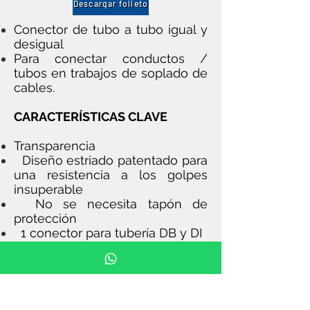
Descargar folleto
Conector de tubo a tubo igual y
desigual
Para conectar conductos /
tubos en trabajos de soplado de
cables.
CARACTERÍSTICAS CLAVE
Transparencia
Diseño estriado patentado para
una resistencia a los golpes
insuperable
No se necesita tapón de
protección
1 conector para tubería DB y DI
Diseño compacto e instalación
intuitiva
Tecnología de conexión
probada y comprobada para
garantizar la capacidad de