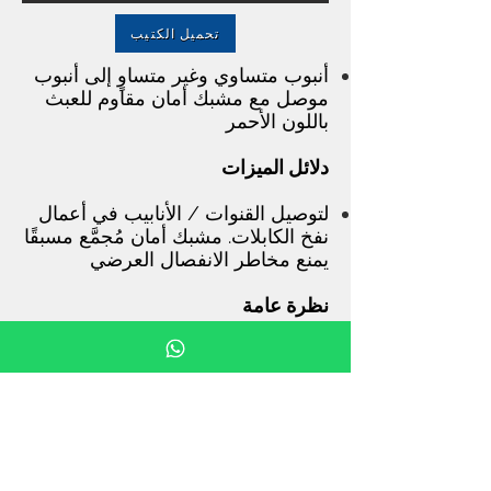
تحميل الكتيب
أنبوب متساوي وغير متساوٍ إلى أنبوب
موصل مع مشبك أمان مقاوم للعبث
باللون الأحمر
دلائل الميزات
لتوصيل القنوات / الأنابيب في أعمال
نفخ الكابلات. مشبك أمان مُجمَّع مسبقًا
يمنع مخاطر الانفصال العرضي
نظرة عامة
الحزمة القياسية
الشفافية
تصميم مخدد حاصل على براءة
اختراع لمقاومة غير مسبوقة للصدمات
لا حاجة لغطاء حماية
1 موصل لأنابيب DB و DI
تصميم مضغوط وتركيب سهل