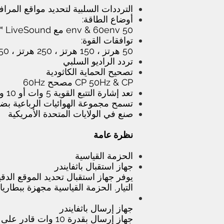
الترددات السلبية لتحديد مواقع المرا
أوضاع الطاقة:
50 env & 60env مع LiveSound ™
توافقات القوة:
50 هرتز ، 150 هرتز ، 250 هرتز ، 350 هرتز ، 450 هرتز و 60 هرتز ، 180 هرتز ، 300 هرتز ، 420 هرتز ، 540 هرتز
تردد الراديو السلبي
تصحيح الحماية الكاثودية
CP 50Hz & CP مصحح 60Hz
تعد إشارة التتبع القوية 5 وات أو 10 وات موثوقة للاتصال المباشر وجهاز الإرسال والحث المقترن
تسمح مجموعة الهوائيات الرباعية بض
صنع في الولايات المتحدة الأمريكية
نظرة عامة
الحزمة القياسية
جهاز استقبال باثفايندر
يوفر جهاز استقبال تحديد الموقع الد
التيار. الحزمة القياسية مجهزة ببطاريا
جهاز إرسال باثفايندر
جهاز إرسال بقدرة 