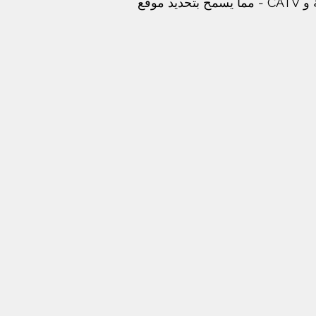
Pathfinder PLS ترددات سلبية متعددة - 50 هرتز ، 60 هرتز ، تردد الراديو ، مقوم الحماية الكاثودية و CATV - مما يسمح بتحديد موقع