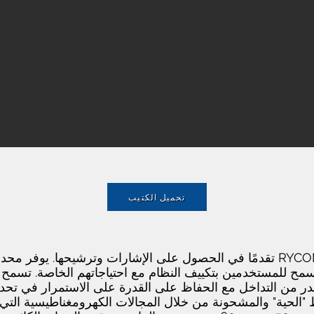
تحميل الكتيب
تقدم Pathfinder PLS أكثر تقنيات RYCOM تقدمًا في الحصول على الإشارات وترشيحها
 يسمح للمستخدمين بتكييف النظام مع احتياجاتهم الخاصة. تسمح 
در من التداخل مع الحفاظ على القدرة على الاستمرار في تحدي
وط "الحية" والمشحونة من خلال المجالات الكهرومغناطيسية ال