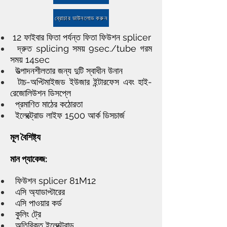
ব্রোচার ডাউনলোড করুন
12 ফাইবার ফিতা পর্যন্ত ফিতা ফিউশন splicer
দ্রুত splicing সময় 9sec./tube গরম
সময় 14sec
উত্পাদনশীলতার জন্য দুটি স্বাধীন উনান
টাচ-অপ্টিমাইজড ইউজার ইন্টারফেস এবং হাই-
রেজোলিউশন ডিসপ্লে
প্রমাণিত মাঠের কঠোরতা
ইলেক্ট্রোড লাইফ 1500 আর্ক ডিসচার্জ
মূল বৈশিষ্ট্য
মান প্যাকেজ:
ফিউশন splicer 81M12
এসি অ্যাডাপ্টারের
এসি পাওয়ার কর্ড
কুলিং ট্রে
অতিরিক্ত ইলেক্ট্রোড