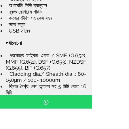
অপারেটিং সিডি ম্যানুয়াল
দ্রুত রেফারেন্স গাইড
কাজের টেবিল সহ কেস বহন
হাতে চাবুক
USB তারের
পর্যালোচনা
প্রযোজ্য ফাইবার: একক / SMF (G.652),
MMF (G.651), DSF (G.653), NZDSF
(G.655), BIF (G.657)
Cladding dia./ Sheath dia .: 80-
150μm / 100- 1000um
ক্লিভ দৈর্ঘ্য: লেপ ক্ল্যাম্প সহ 5 মিমি থেকে 16
মিমি
বিভাজন সময়: সাধারণ 9sec (একক SMF),
14sec (12C SMF)
টিউব গরম করার সময়: 45 সেকেন্ড
ব্যাটারি পূর্ণ চার্জ প্রতি স্প্লাইস / হিটিং: BU-
11 সহ 160 চক্র