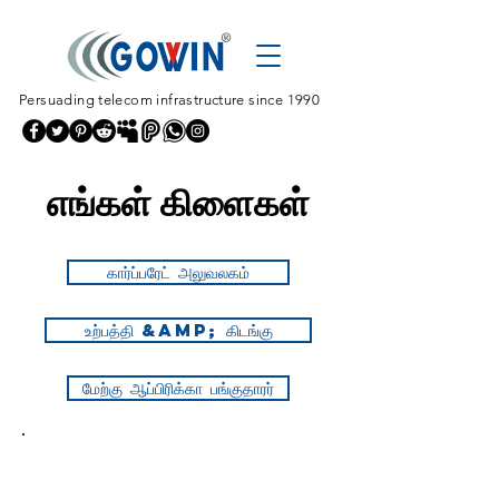
Persuading telecom infrastructure since 1990
எங்கள் கிளைகள்
கார்ப்பரேட் அலுவலகம்
உற்பத்தி &amp; கிடங்கு
மேற்கு ஆப்பிரிக்கா பங்குதாரர்
முகவரி