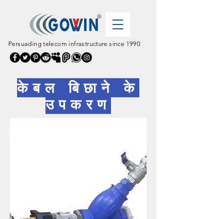
Persuading telecom infrastructure since 1990
केबल बिछाने के
उपकरण