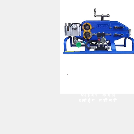
फाइबर केबल
ब्लोइंग मशीनरी