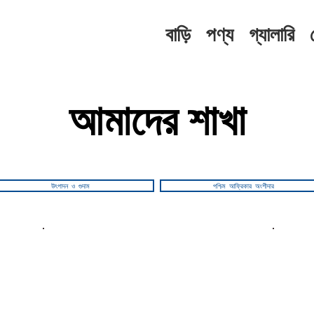
বাড়ি
পণ্য
গ্যালারি
আমাদের শাখা
উৎপাদন ও গুদাম
পশ্চিম আফ্রিকার অংশীদার
যোগাযোগ করুন
ই-ম
+91 44 - 23632412
/
+91 44 - 43153125
sales@