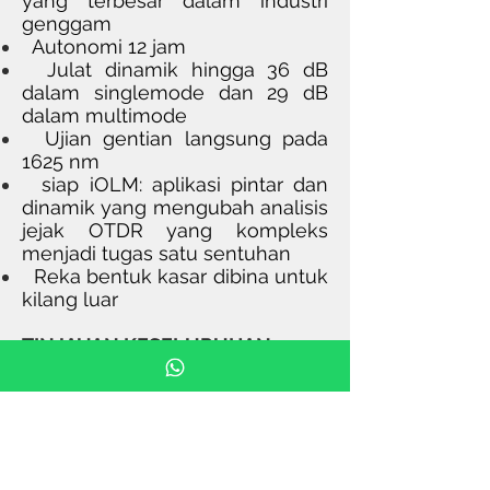
yang terbesar dalam industri
genggam
Autonomi 12 jam
Julat dinamik hingga 36 dB
dalam singlemode dan 29 dB
dalam multimode
Ujian gentian langsung pada
1625 nm
siap iOLM: aplikasi pintar dan
dinamik yang mengubah analisis
jejak OTDR yang kompleks
menjadi tugas satu sentuhan
Reka bentuk kasar dibina untuk
kilang luar
TINJAUAN KESELURUHAN
Paparan: Skrin sentuh luar 7-in
(178 mm), 800 x 480 TFT
Antara muka Dua port USB 2.0,
RJ45 LAN
Penyimpanan: Memori dalaman