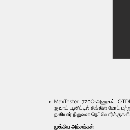
MaxTester 720C-அணுகல் OTDR மு
குவாட் யூனிட்டில் சிங்கிள் மோட் 
தனியார் நிறுவன நெட்வொர்க்குக
முக்கிய அம்சங்கள்