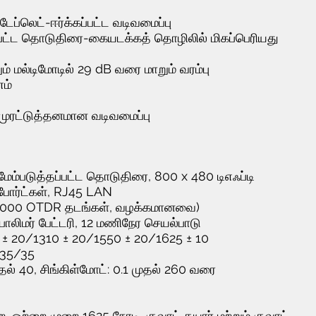
ேப்லெட்-ஈர்க்கப்பட்ட வடிவமைப்பு
தப்பட்ட தொடுதிரை-கையடக்கத் தொழிலில் மிகப்பெரியது
் மல்டிமோடில் 29 dB வரை மாறும் வரம்பு
ம்
 முரட்டுத்தனமான வடிவமைப்பு
ற மேம்படுத்தப்பட்ட தொடுதிரை, 800 x 480 டிஎஃப்டி
ோர்ட்கள், RJ45 LAN
 (20 000 OTDR தடங்கள், வழக்கமானவை)
்-பாலிமர் பேட்டரி, 12 மணிநேர செயல்பாடு
 ± 20/1310 ± 20/1550 ± 20/1625 ± 10
/35/35
 முதல் 40, சிங்கிள்மோட்: 0.1 முதல் 260 வரை
, ஒற்றை முறை 1625 நேரடி, குவாட் தயார் மற்றும் குவாட்