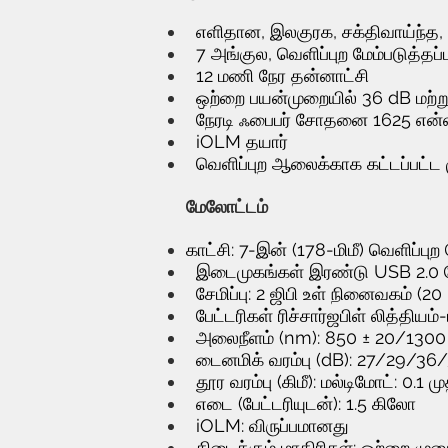
எளிதான, இலகுரக, சக்திவாய்ந்த, ட
7 அங்குல, வெளிப்புற மேம்படுத்
12 மணி நேர தன்னாட்சி
ஒற்றை பயன்முறையில் 36 dB மற்றும
நேரடி ஃபைபர் சோதனை 1625 என்எ
iOLM தயார்
வெளிப்புற ஆலைக்காக கட்டப்பட்ட
மேலோட்டம்
காட்சி: 7-இன் (178-மிமீ) வெளிப்பு
இடைமுகங்கள் இரண்டு USB 2.0 ப
சேமிப்பு: 2 ஜிபி உள் நினைவகம்
பேட்டரிகள் ரிச்சார்ஜபிள் லித்தியம
அலைநீளம் (nm): 850 ± 20/1300
டைனமிக் வரம்பு (dB): 27/29/36
தூர வரம்பு (கிமீ): மல்டிமோட்: 0.1
எடை (பேட்டரியுடன்): 1.5 கிலோ
iOLM: விருப்பமானது
கிடைக்கும் மாதிரிகள்: ஒற்றை முறை