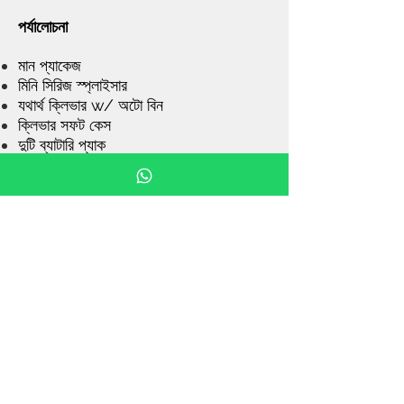
পর্যালোচনা
মান প্যাকেজ
মিনি সিরিজ স্প্লাইসার
যথার্থ ক্লিভার w/ অটো বিন
ক্লিভার সফট কেস
দুটি ব্যাটারি প্যাক
কুলিং ট্রে
ফাইবার হোল্ডার (1pr) (4S, 5C, 6S)
ফাইবার হোল্ডার (3pr-1f, 6f, 12f) (12R)
কাঁধ চাবুক
থার্মাল স্ট্রিপার (সব কিট)
ম্যানুয়াল স্ট্রিপার
ইউনিভার্সাল এসওসি হোল্ডার (2)
এসওসি হিটার ব্লক
মিনি ইউএসবি আপডেট কেবল
পাওয়ার কর্ড / এসি অ্যাডাপ্টার
গাড়ী চার্জার
স্ক্রু ড্রাইভার
ফাইবারফক্স স্প্লাইস হাতা