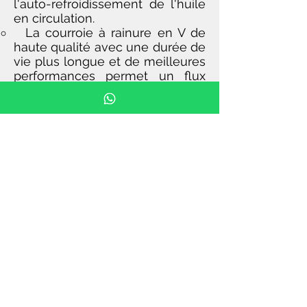
l'auto-refroidissement de l'huile
en circulation.
La courroie à rainure en V de
haute qualité avec une durée de
vie plus longue et de meilleures
performances permet un flux
fluide des câbles
Accessoires durcis, traités
thermiquement et revêtus de
surface utilisés.
Pompe hydraulique de marque
Bosch Rexroth pour groupe
hydraulique
Soupapes de sécurité avec
possibilité d'arrêt dans les
situations critiques.
La chambre à air en aluminium
de qualité HE30 offre une durée
de vie plus longue.
APERÇU