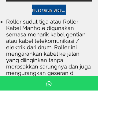
Muat turun Brosur
Roller sudut tiga atau Roller
Kabel Manhole digunakan
semasa menarik kabel gentian
atau kabel telekomunikasi /
elektrik dari drum. Roller ini
mengarahkan kabel ke jalan
yang diinginkan tanpa
merosakkan sarungnya dan juga
mengurangkan geseran di
permukaan dan mengapungkan
kabel dengan lancar. Berguna
untuk menarik kabel di sudut
atau selekoh yang sukar.
CIRI-CIRI UTAMA
serbuk bersalut untuk
pencegahan karat.