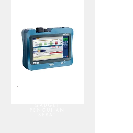
GADGET
PENGUJIAN
SERAT