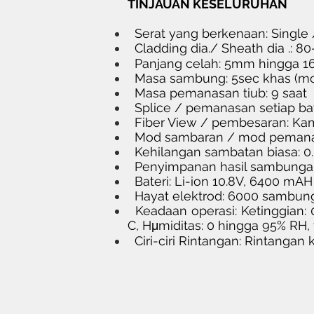
TINJAUAN KESELURUHAN
Serat yang berkenaan: Single /
Cladding dia./ Sheath dia .: 
Panjang celah: 5mm hingga 1
Masa sambung: 5sec khas (mo
Masa pemanasan tiub: 9 saat
Splice / pemanasan setiap ba
Fiber View / pembesaran: Ka
Mod sambaran / mod pemana
Kehilangan sambatan biasa: 0.
Penyimpanan hasil sambunga
Bateri: Li-ion 10.8V, 6400 mAH
Hayat elektrod: 6000 sambun
Keadaan operasi: Ketinggian:
C, Hμmiditas: 0 hingga 95% RH
Ciri-ciri Rintangan: Rintangan