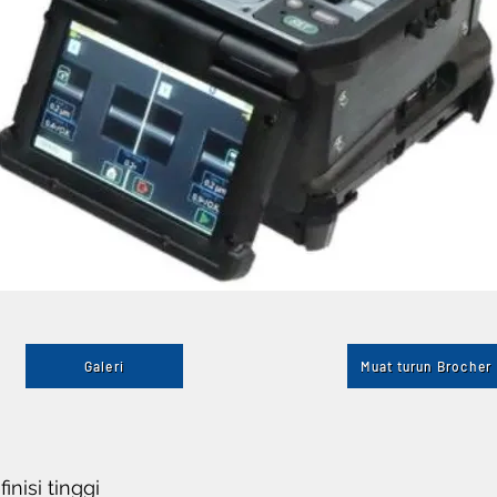
Galeri
Muat turun Brocher
nisi tinggi