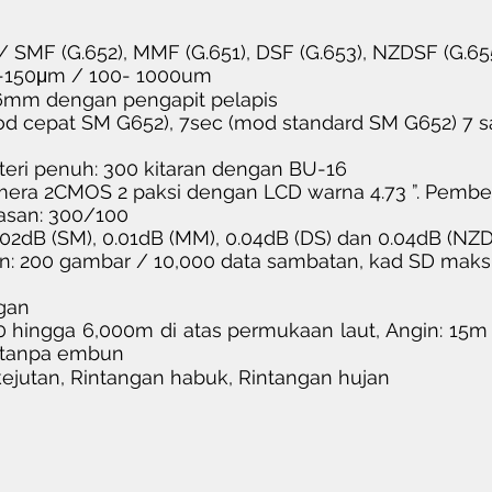
 SMF (G.652), MMF (G.651), DSF (G.653), NZDSF (G.655
80-150μm / 100- 1000um
6mm dengan pengapit pelapis
d cepat SM G652), 7sec (mod standard SM G652) 7 s
teri penuh: 300 kitaran dengan BU-16
mera 2CMOS 2 paksi dengan LCD warna 4.73 ”. Pemb
san: 300/100
02dB (SM), 0.01dB (MM), 0.04dB (DS) dan 0.04dB (NZ
n: 200 gambar / 10,000 data sambatan, kad SD mak
gan
 0 hingga 6,000m di atas permukaan laut, Angin: 15m
, tanpa embun
 kejutan, Rintangan habuk, Rintangan hujan
© COPYRIGHT 2020 - TEKNOLOGI PRAYAAG