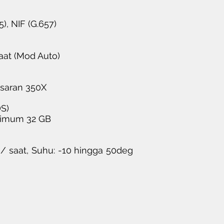
), NIF (G.657)
aat (Mod Auto)
esaran 350X
DS)
simum 32 GB
 / saat, Suhu: -10 hingga 50deg