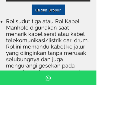
Unduh Brosur
Rol sudut tiga atau Rol Kabel
Manhole digunakan saat
menarik kabel serat atau kabel
telekomunikasi/listrik dari drum.
Rol ini memandu kabel ke jalur
yang diinginkan tanpa merusak
selubungnya dan juga
mengurangi gesekan pada
permukaan dan mengapungkan
kabel dengan mulus. Berguna
untuk menarik kabel di sekitar
sudut atau tikungan yang sulit.
FITUR UTAMA
dilapisi bubuk untuk
pencegahan karat.